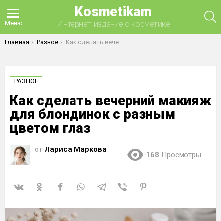
Kosmetikam
П
Интернет-издание о косметике
Меню
Вы здесь:
Главная
Разное
Как сделать вечерний макияж для блондинок с разным цветом глаз
РАЗНОЕ
Как сделать вечерний макияж
для блондинок с разным
цветом глаз
от
Лариса Маркова
168
Просмотры