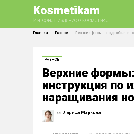
Kosmetikam
Интернет-издание о косметике
Вы здесь:
Главная
Разное
Верхние формы: подробная инструкция по их применению для наращив
РАЗНОЕ
Верхние формы:
инструкция по 
наращивания но
от
Лариса Маркова