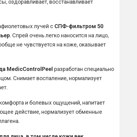
ы, оздоравливает, восстанавливает
рафиолетовых лучей с
СПФ-фильтром 50
ньер
. Спрей очень легко наносится на лицо,
обще не чувствуется на коже, оказывает
да MedicControlPeel
разработан специально
ицом. Снимает воспаление, нормализует
ет.
комфорта и болевых ощущений, напитает
яющее действие, нормализует обменные
ллагена.
я лица, в том числе кожи век,