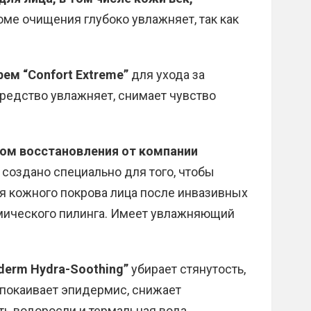
роме очищения глубоко увлажняет, так как
рем “Confort Extreme”
для ухода за
Средство увлажняет, снимает чувство
ом восстановления от компании
 создано специально для того, чтобы
я кожного покрова лица после инвазивных
имического пилинга. Имеет увлажняющий
derm Hydra-Soothing”
убирает стянутость,
спокаивает эпидермис, снижает
ть водоросли и термальная вода.