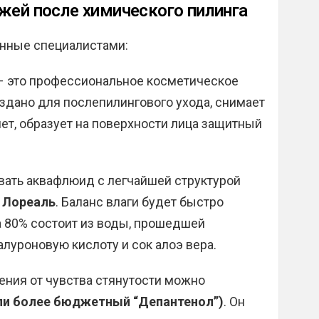
жей после химического пилинга
нные специалистами:
 это профессиональное косметическое
оздано для послепилингового ухода, снимает
яет, образует на поверхности лица защитный
ать аквафлюид с легчайшей структурой
и Лореаль
. Баланс влаги будет быстро
на 80% состоит из воды, прошедшей
алуроновую кислоту и сок алоэ вера.
ения от чувства стянутости можно
или более бюджетный “Депантенол”)
. Он