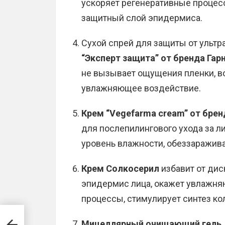
ускоряет регенеративные процесс
защитный слой эпидермиса.
Сухой спрей для защиты от ульт
“Эксперт защита” от бренда Гар
не вызывает ощущения пленки, во
увлажняющее воздействие.
Крем “Vegefarma cream” от брен
для послепилингового ухода за л
уровень влажности, обеззаражива
Крем Солкосерил
избавит от дис
эпидермис лица, окажет увлажн
процессы, стимулирует синтез ко
Мицеллярный очищающий гель дл