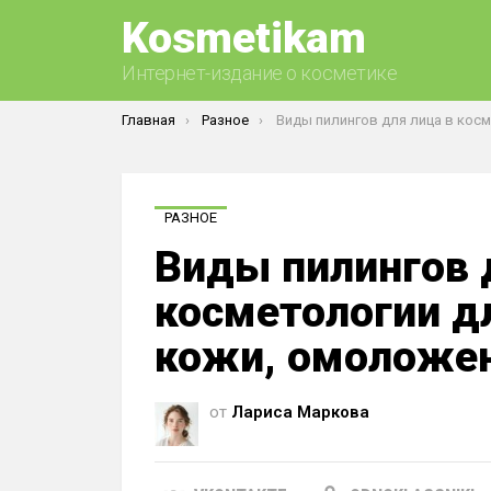
Kosmetikam
Интернет-издание о косметике
Вы здесь:
Главная
Разное
Виды пилингов для лица в косметологии для проблемной кожи, омоложени
РАЗНОЕ
Виды пилингов 
косметологии д
кожи, омоложен
от
Лариса Маркова