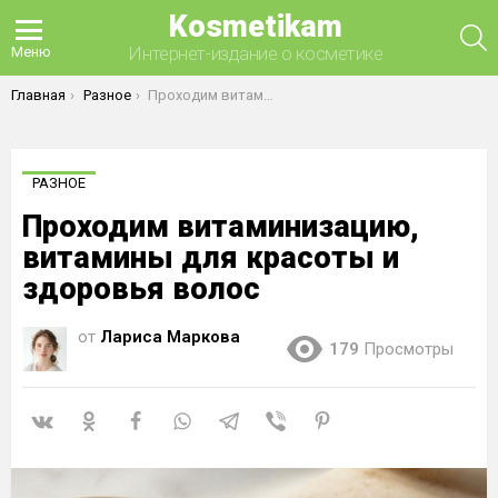
Kosmetikam
П
Интернет-издание о косметике
Меню
Вы здесь:
Главная
Разное
Проходим витаминизацию, витамины для красоты и здоровья волос
РАЗНОЕ
Проходим витаминизацию,
витамины для красоты и
здоровья волос
от
Лариса Маркова
179
Просмотры