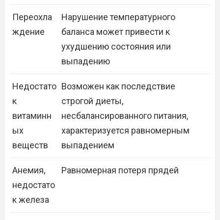
Переохла
Нарушение температурного
ждение
баланса может привести к
ухудшению состояния или
выпадению
Недостато
Возможен как последствие
к
строгой диеты,
витаминн
несбалансированного питания,
ых
характеризуется равномерным
веществ
выпадением
Анемия,
Равномерная потеря прядей
недостато
к железа