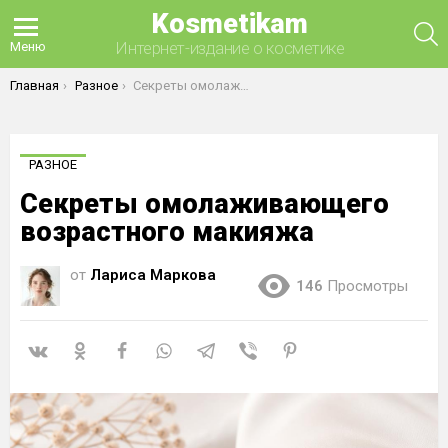
Kosmetikam
П
Интернет-издание о косметике
Меню
Вы здесь:
Главная
Разное
Секреты омолаживающего возрастного макияжа
РАЗНОЕ
Секреты омолаживающего
возрастного макияжа
от
Лариса Маркова
146
Просмотры