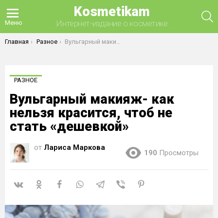
Kosmetikam
П
Интернет-издание о косметике
Меню
Вы здесь:
Главная
Разное
Вульгарный макияж- как нельзя красится, чтоб не стать «дешевкой»
РАЗНОЕ
Вульгарный макияж- как
нельзя красится, чтоб не
стать «дешевкой»
от
Лариса Маркова
190
Просмотры