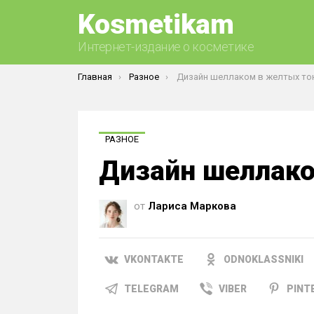
Kosmetikam
Интернет-издание о косметике
Вы здесь:
Главная
Разное
Дизайн шеллаком в желтых то
РАЗНОЕ
Дизайн шеллако
от
Лариса Маркова
VKONTAKTE
ODNOKLASSNIKI
TELEGRAM
VIBER
PINT