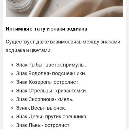
Интимные тату и знаки зодиака
Существует даже взаимосвязь между знаками
зодиака и цветами:
Знак Рыбы- цветок примулы.
Знак Водолея- подснежники.
Знак Козерога- остролист.
Знак Стрельцы- хризантемки.
Знак Скорпиона- хмель.
Ззнак Весы- вьюнок.
Знак Девы- прутик орешника.
Знак Львы- остролист.