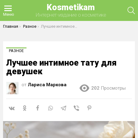
Kosmetikam
П
Интернет-издание о косметике
Меню
Вы здесь:
Главная
Разное
Лучшее интимное тату для девушек
РАЗНОЕ
Лучшее интимное тату для
девушек
от
Лариса Маркова
202
Просмотры