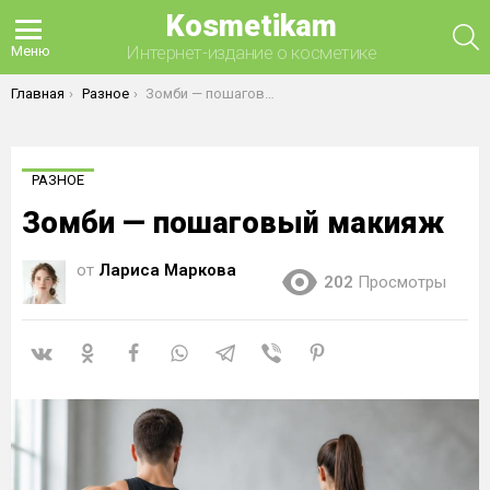
Kosmetikam
П
Интернет-издание о косметике
Меню
Вы здесь:
Главная
Разное
Зомби — пошаговый макияж
РАЗНОЕ
Зомби — пошаговый макияж
от
Лариса Маркова
202
Просмотры