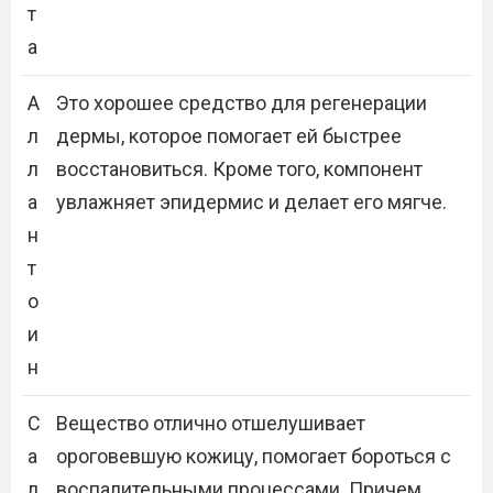
т
а
А
Это хорошее средство для регенерации
л
дермы, которое помогает ей быстрее
л
восстановиться. Кроме того, компонент
а
увлажняет эпидермис и делает его мягче.
н
т
о
и
н
С
Вещество отлично отшелушивает
а
ороговевшую кожицу, помогает бороться с
л
воспалительными процессами. Причем