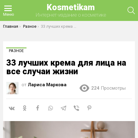
Kosmetikam
П
Интернет-издание о косметике
Меню
Вы здесь:
Главная
Разное
33 лучших крема для лица на все случаи жизни
РАЗНОЕ
33 лучших крема для лица на
все случаи жизни
от
Лариса Маркова
224
Просмотры