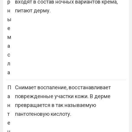
р
входят в состав ночных вариантов крема,
н
питают дерму.
ы
е
м
а
с
л
а
П
Снимает воспаление, восстанавливает
а
поврежденные участки кожи. В дерме
н
превращается в так называемую
т
пантотеновую кислоту.
е
н