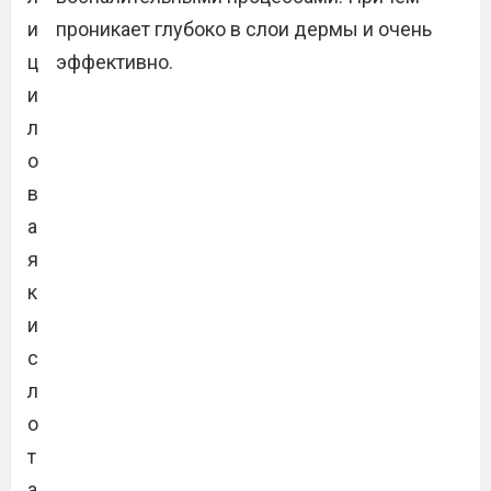
и
проникает глубоко в слои дермы и очень
ц
эффективно.
и
л
о
в
а
я
к
и
с
л
о
т
а