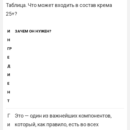
Таблица. Что может входить в состав крема
25+?
И
ЗАЧЕМ ОН НУЖЕН?
Н
ГР
Е
Д
И
Е
Н
Т
Г
Это — один из важнейших компонентов,
и
который, как правило, есть во всех