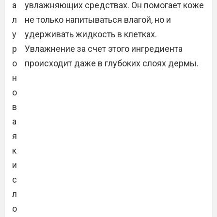
а
увлажняющих средствах. Он помогает коже
л
не только напитываться влагой, но и
у
удерживать жидкость в клетках.
р
Увлажнение за счет этого ингредиента
о
происходит даже в глубоких слоях дермы.
н
о
в
а
я
к
и
с
л
о