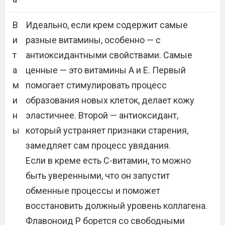
В
Идеально, если крем содержит самые
и
разные витамины, особенно — с
т
антиоксидантными свойствами. Самые
а
ценные — это витамины А и Е. Первый
м
помогает стимулировать процесс
и
образования новых клеток, делает кожу
н
эластичнее. Второй — антиоксидант,
ы
который устраняет признаки старения,
замедляет сам процесс увядания.
Если в креме есть С-витамин, то можно
быть уверенными, что он запустит
обменные процессы и поможет
восстановить должный уровень коллагена.
Флавоноид Р борется со свободными