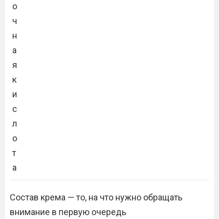
о
ч
н
а
я
к
и
с
л
о
т
а
Состав крема — то, на что нужно обращать
внимание в первую очередь