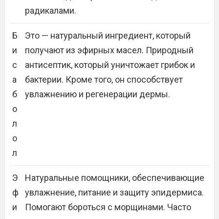
радикалами.
Б
Это — натуральный ингредиент, который
и
получают из эфирных масел. Природный
с
антисептик, который уничтожает грибок и
а
бактерии. Кроме того, он способствует
б
увлажнению и регенерации дермы.
о
л
о
л
Э
Натуральные помощники, обеспечивающие
ф
увлажнение, питание и защиту эпидермиса.
и
Помогают бороться с морщинами. Часто