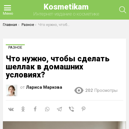
Kosmetikam
П
Интернет-издание о косметике
Меню
Вы здесь:
Главная
Разное
Что нужно, чтобы сделать шеллак в домашних условиях?
РАЗНОЕ
Что нужно, чтобы сделать
шеллак в домашних
условиях?
от
Лариса Маркова
202
Просмотры