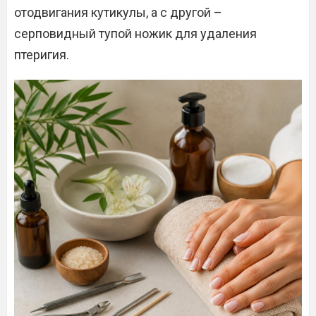
отодвигания кутикулы, а с другой –
серповидный тупой ножик для удаления
птеригия.