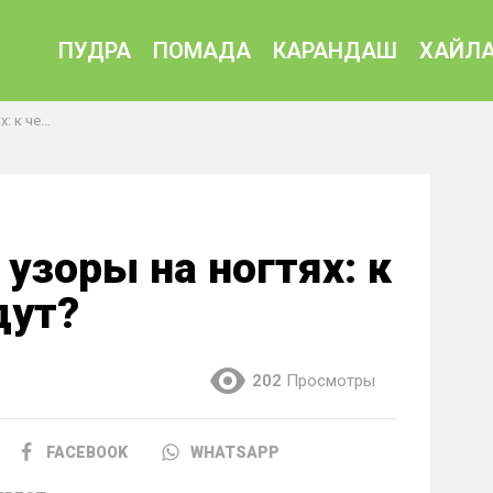
ПУДРА
ПОМАДА
КАРАНДАШ
ХАЙЛА
подойдут?
узоры на ногтях: к
дут?
202
Просмотры
FACEBOOK
WHATSAPP