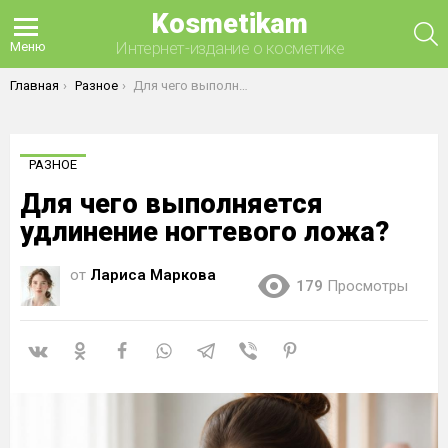
Kosmetikam
П
Интернет-издание о косметике
Меню
Вы здесь:
Главная
Разное
Для чего выполняется удлинение ногтевого ложа?
РАЗНОЕ
Для чего выполняется
удлинение ногтевого ложа?
от
Лариса Маркова
179
Просмотры