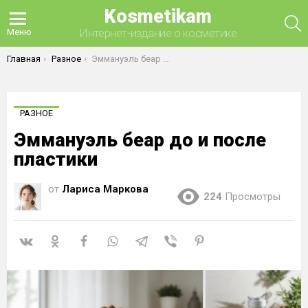
Kosmetikam
П
Интернет-издание о косметике
Меню
Вы здесь:
Главная
Разное
Эммануэль беар до и после пластики
РАЗНОЕ
Эммануэль беар до и после
пластики
от
Лариса Маркова
224
Просмотры