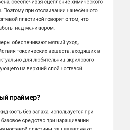
вена, обеспечивая сцепление химического
м. Поэтому при отслаивании нанесённого
гтевой пластиной говорят о том, что
аботы над маникюром.
меры обеспечивают мягкий уход,
ействия токсических веществ, входящих в
актуально для любительниц акрилового
ующего на верхний слой ногтевой
ый праймер?
идкость без запаха, используется при
к базовое средство при наращивании
ия ногтевой пластины, защищает её от