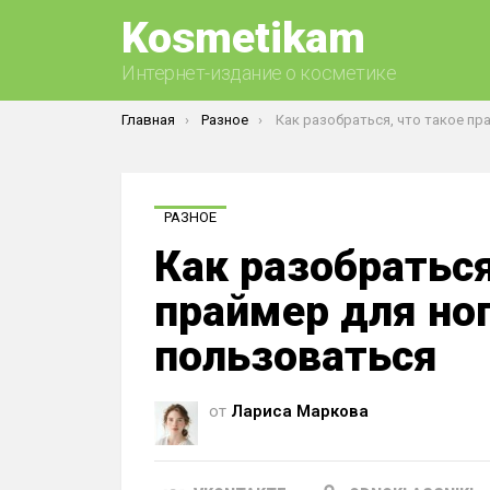
Kosmetikam
Интернет-издание о косметике
Вы здесь:
Главная
Разное
Как разобраться, что такое праймер для ногтей, как им по
РАЗНОЕ
Как разобраться
праймер для ног
пользоваться
от
Лариса Маркова