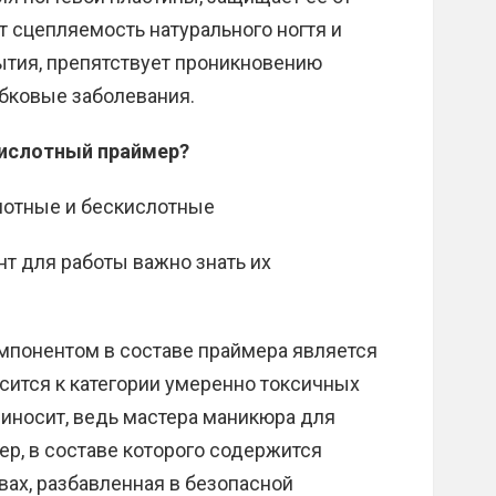
т сцепляемость натурального ногтя и
ытия, препятствует проникновению
бковые заболевания.
кислотный праймер?
слотные и бескислотные
т для работы важно знать их
мпонентом в составе праймера является
осится к категории умеренно токсичных
риносит, ведь мастера маникюра для
ер, в составе которого содержится
вах, разбавленная в безопасной