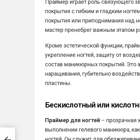
Праймер играет роль связующего з
покрытия с гибким и гладким ногтё
покрытия или приподнимания над но
мастер пренебрег важным этапом р
Кроме эстетической функции, прай
укрепление ногтей, защиту от возд
состав маникюрных покрытий. Это 
наращивания, губительно воздейств
пластины.
Бескислотный или кислотн
Праймер для ногтей
– прозрачная ж
выполнении гелевого маникюра, ка
ногтей. Он служит для обезжириван