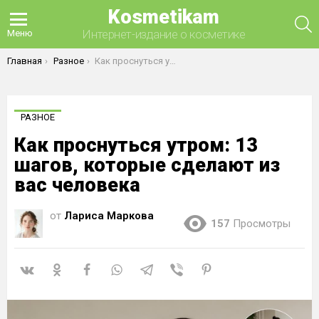
Kosmetikam
П
Интернет-издание о косметике
Меню
Вы здесь:
Главная
Разное
Как проснуться утром: 13 шагов, которые сделают из вас человека
РАЗНОЕ
Как проснуться утром: 13
шагов, которые сделают из
вас человека
от
Лариса Маркова
157
Просмотры