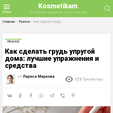
Kosmetikam
П
Интернет-издание о косметике
Меню
Вы здесь:
Главная
Разное
Как сделать грудь упругой дома: лучшие упражнения и средства
РАЗНОЕ
Как сделать грудь упругой
дома: лучшие упражнения и
средства
от
Лариса Маркова
123
Просмотры