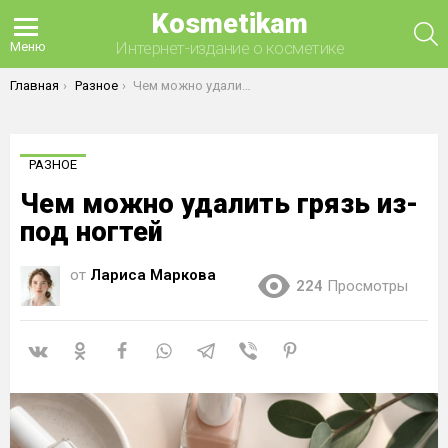
Kosmetikam
П
Интернет-издание о косметике
Меню
Вы здесь:
Главная
Разное
Чем можно удалить грязь из-под ногтей
РАЗНОЕ
Чем можно удалить грязь из-
под ногтей
от
Лариса Маркова
224
Просмотры