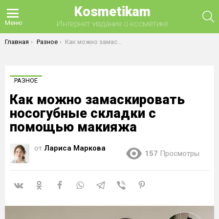
Kosmetikam
П
Интернет-издание о косметике
Меню
Вы здесь:
Главная
Разное
Как можно замаскировать носогубные складки с помощью макияжа
РАЗНОЕ
Как можно замаскировать
носогубные складки с
помощью макияжа
от
Лариса Маркова
157
Просмотры