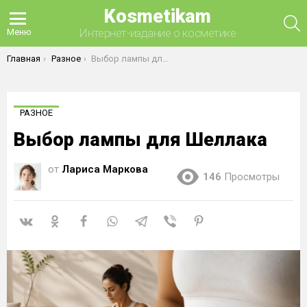
Kosmetikam
П
Интернет-издание о косметике
Меню
Вы здесь:
Главная
Разное
Выбор лампы для Шеллака
РАЗНОЕ
Выбор лампы для Шеллака
от
Лариса Маркова
146
Просмотры