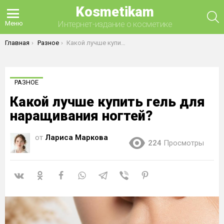
Kosmetikam
П
Интернет-издание о косметике
Меню
Вы здесь:
Главная
Разное
Какой лучше купить гель для наращивания ногтей?
РАЗНОЕ
Какой лучше купить гель для
наращивания ногтей?
от
Лариса Маркова
224
Просмотры