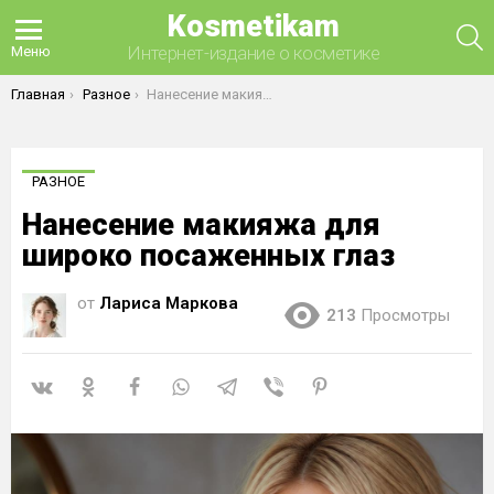
Kosmetikam
П
Интернет-издание о косметике
Меню
Вы здесь:
Главная
Разное
Нанесение макияжа для широко посаженных глаз
РАЗНОЕ
Нанесение макияжа для
широко посаженных глаз
от
Лариса Маркова
213
Просмотры