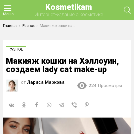
Kosmetikam
П
Интернет-издание о косметике
Меню
Вы здесь:
Главная
Разное
Макияж кошки на Хэллоуин, создаем lady cat make-up
РАЗНОЕ
Макияж кошки на Хэллоуин,
создаем lady cat make-up
от
Лариса Маркова
224
Просмотры