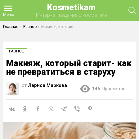
Kosmetikam
П
Интернет-издание о косметике
Меню
Вы здесь:
Главная
Разное
Макияж, который старит- как не превратиться в старуху
РАЗНОЕ
Макияж, который старит- как
не превратиться в старуху
от
Лариса Маркова
146
Просмотры