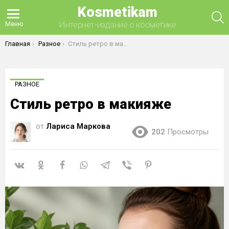
Kosmetikam
П
Интернет-издание о косметике
Меню
Вы здесь:
Главная
Разное
Стиль ретро в макияже
РАЗНОЕ
Стиль ретро в макияже
от
Лариса Маркова
202
Просмотры