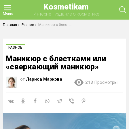
Kosmetikam
П
Интернет-издание о косметике
Меню
Вы здесь:
Главная
Разное
Маникюр с блестками или «сверкающий маникюр»
РАЗНОЕ
Маникюр с блестками или
«сверкающий маникюр»
от
Лариса Маркова
213
Просмотры