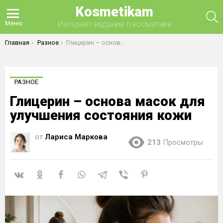
Kosmetikam
П
Интернет-издание о косметике
Меню
Вы здесь:
Главная
Разное
Глицерин – основа масок для улучшения состояния кожи
РАЗНОЕ
Глицерин – основа масок для
улучшения состояния кожи
от
Лариса Маркова
213
Просмотры