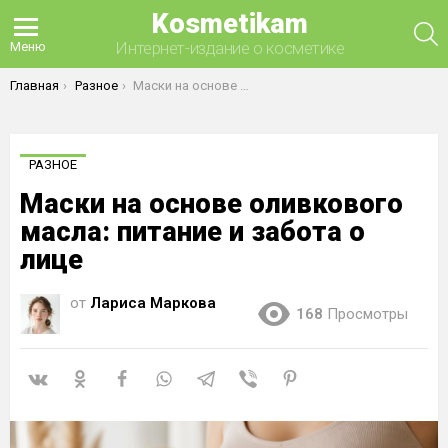
Kosmetikam
П
Интернет-издание о косметике
Меню
Вы здесь:
Главная
Разное
Маски на основе оливкового масла: питание и забота о лице
РАЗНОЕ
Маски на основе оливкового
масла: питание и забота о
лице
от
Лариса Маркова
168
Просмотры