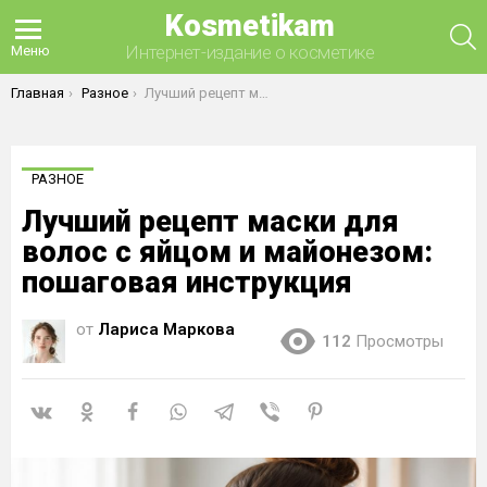
Kosmetikam
П
Интернет-издание о косметике
Меню
Вы здесь:
Главная
Разное
Лучший рецепт маски для волос с яйцом и майонезом: пошаговая инструкция
РАЗНОЕ
Лучший рецепт маски для
волос с яйцом и майонезом:
пошаговая инструкция
от
Лариса Маркова
112
Просмотры