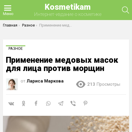
Kosmetikam
П
Интернет-издание о косметике
Меню
Вы здесь:
Главная
Разное
Применение медовых масок для лица против морщин
РАЗНОЕ
Применение медовых масок
для лица против морщин
от
Лариса Маркова
213
Просмотры