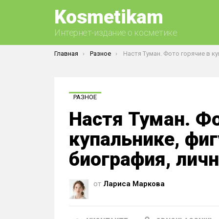
Kosmetikam
Интернет-издание о косметике
Вы здесь:
Главная
Разное
Настя Туман. Фото горячие в купальнике, фигура, пластика, биография, 
РАЗНОЕ
Настя Туман. Фо
купальнике, фиг
биография, лич
от
Лариса Маркова