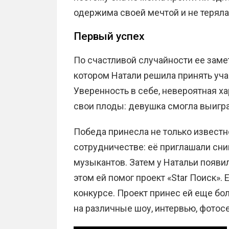
одержима своей мечтой и не терял
Первый успех
По счастливой случайности ее замет
котором Натали решила принять учас
Уверенность в себе, невероятная х
свои плоды: девушка смогла выигра
Победа принесла не только известн
сотрудничестве: её приглашали сни
музыкантов. Затем у Натальи появил
этом ей помог проект «Star Поиск».
конкурсе. Проект принес ей еще бо
на различные шоу, интервью, фотос