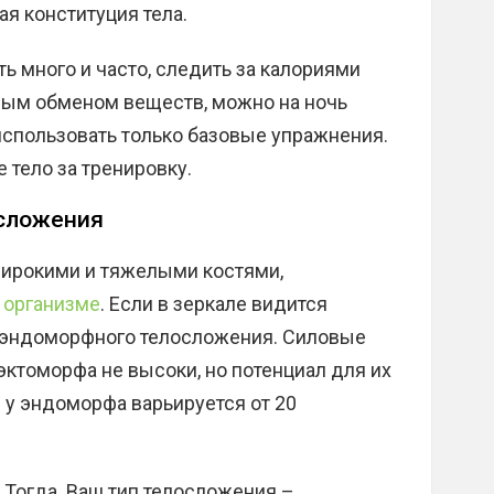
ая конституция тела.
ть много и часто, следить за калориями
трым обменом веществ, можно на ночь
 использовать только базовые упражнения.
е тело за тренировку.
осложения
широкими и тяжелыми костями,
 организме
. Если в зеркале видится
ки эндоморфного телосложения. Силовые
эктоморфа не высоки, но потенциал для их
я у эндоморфа варьируется от 20
 Тогда. Ваш тип телосложения –