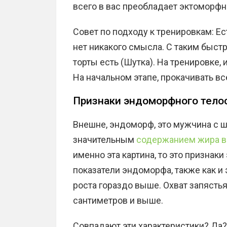
всего в вас преобладает эктоморфн
Совет по подходу к тренировкам: Ес
нет никакого смысла. С таким быс
торты есть (Шутка). На тренировке,
На начальном этапе, прокачивать вс
Признаки эндоморфного тел
Внешне, эндоморф, это мужчина с 
значительным
содержанием жира в
именно эта картина, то это призна
показатели эндоморфа, также как и 
роста гораздо выше. Охват запясть
сантиметров и выше.
Совпадают эти характеристики? Да?