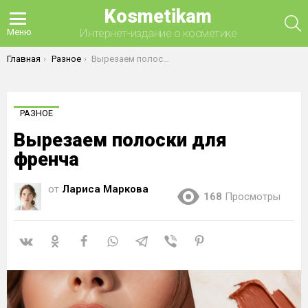
Kosmetikam
П
Интернет-издание о косметике
Меню
Вы здесь:
Главная
Разное
Вырезаем полоски для френча
РАЗНОЕ
Вырезаем полоски для
френча
от
Лариса Маркова
168
Просмотры