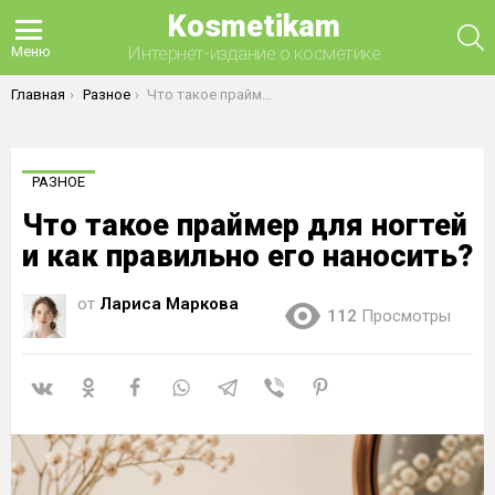
Kosmetikam
П
Интернет-издание о косметике
Меню
Вы здесь:
Главная
Разное
Что такое праймер для ногтей и как правильно его наносить?
РАЗНОЕ
Что такое праймер для ногтей
и как правильно его наносить?
от
Лариса Маркова
112
Просмотры