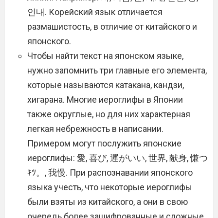
인내. Корейский язык отличается
размашистость, в отличие от китайского и
японского.
Чтобы найти текст на японском языке,
нужно запомнить три главные его элемента,
которые называются катакана, кандзи,
хигарана. Многие иероглифы в Японии
также округлые, но для них характерная
легкая небрежность в написании.
Примером могут послужить японские
иероглифы: 愛, 喜び, 運がいい, 世界, 献身, 慊つ
ｷﾂ。, 我慢. При распознавании японского
языка учесть, что некоторые иероглифы
были взяты из китайского, а они в свою
очередь более зашифрованные и сложные.