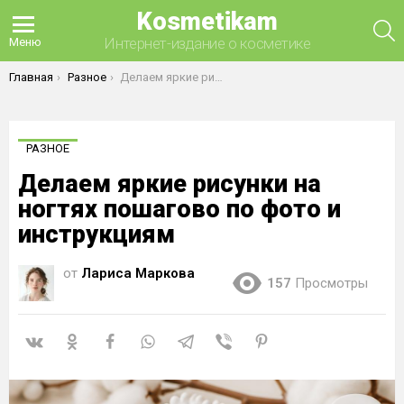
Kosmetikam
П
Интернет-издание о косметике
Меню
Вы здесь:
Главная
Разное
Делаем яркие рисунки на ногтях пошагово по фото и инструкциям
РАЗНОЕ
Делаем яркие рисунки на
ногтях пошагово по фото и
инструкциям
от
Лариса Маркова
157
Просмотры