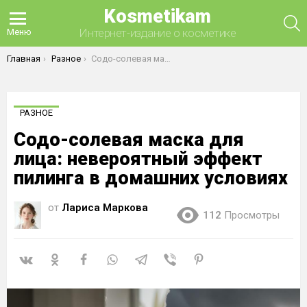
Kosmetikam
П
Интернет-издание о косметике
Меню
Вы здесь:
Главная
Разное
Содо-солевая маска для лица: невероятный эффект пилинга в домашних условиях
РАЗНОЕ
Содо-солевая маска для
лица: невероятный эффект
пилинга в домашних условиях
от
Лариса Маркова
112
Просмотры