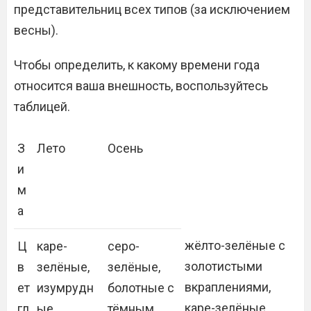
представительниц всех типов (за исключением
весны).
Чтобы определить, к какому времени года
относится ваша внешность, воспользуйтесь
таблицей.
З
Лето
Осень
и
м
а
жёлто-зелёные с
Ц
каре-
серо-
золотистыми
в
зелёные,
зелёные,
вкраплениями,
ет
изумрудн
болотные с
каре-зелёные,
гл
ые
тёмным