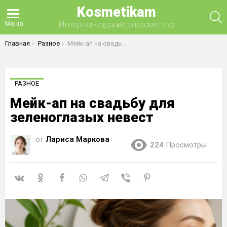
Kosmetikam
П
Интернет-издание о косметике
Меню
Вы здесь:
Главная
Разное
Мейк-ап на свадьбу для зеленоглазых невест
РАЗНОЕ
Мейк-ап на свадьбу для
зеленоглазых невест
от
Лариса Маркова
224
Просмотры