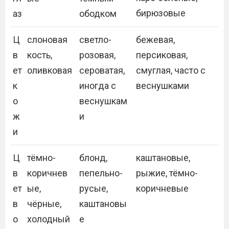
бирюзовые
аз
ободком
Ц
слоновая
светло-
бежевая,
в
кость,
розовая,
персиковая,
ет
оливковая
сероватая,
смуглая, часто с
к
иногда с
веснушками
о
веснушкам
ж
и
и
Ц
тёмно-
блонд,
каштановые,
в
коричнев
пепельно-
рыжие, тёмно-
ет
ые,
русые,
коричневые
в
чёрные,
каштановы
о
холодный
е