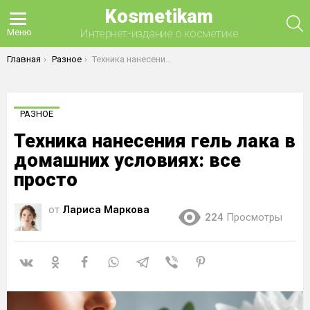
Kosmetikam
П
Интернет-издание о косметике
Меню
Вы здесь:
Главная
Разное
Техника нанесения гель лака в домашних условиях: все просто
РАЗНОЕ
Техника нанесения гель лака в
домашних условиях: все
просто
от
Лариса Маркова
224
Просмотры