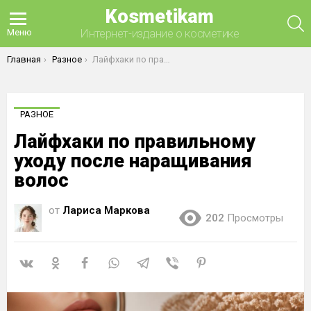
Kosmetikam
П
Интернет-издание о косметике
Меню
Вы здесь:
Главная
Разное
Лайфхаки по правильному уходу после наращивания волос
РАЗНОЕ
Лайфхаки по правильному
уходу после наращивания
волос
от
Лариса Маркова
202
Просмотры