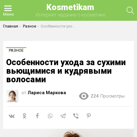
Kosmetikam
П
Интернет-издание о косметике
Меню
Вы здесь:
Главная
Разное
Особенности ухода за сухими вьющимися и кудрявыми волосами
РАЗНОЕ
Особенности ухода за сухими
вьющимися и кудрявыми
волосами
от
Лариса Маркова
224
Просмотры