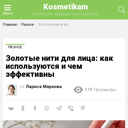
Kosmetikam
П
Интернет-издание о косметике
Меню
Вы здесь:
Главная
Разное
Золотые нити для лица: как используются и чем эффективны
РАЗНОЕ
Золотые нити для лица: как
используются и чем
эффективны
от
Лариса Маркова
179
Просмотры