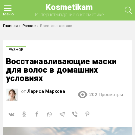
Kosmetikam
П
Интернет-издание о косметике
Меню
Вы здесь:
Главная
Разное
Восстанавливающие маски для волос в домашних условиях
РАЗНОЕ
Восстанавливающие маски
для волос в домашних
условиях
от
Лариса Маркова
202
Просмотры