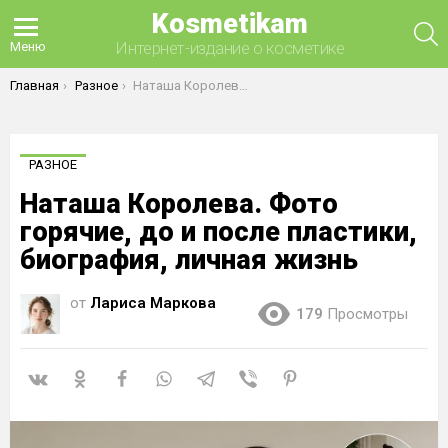
Kosmetikam
П
Интернет-издание о косметике
Меню
Вы здесь:
Главная
Разное
Наташа Королева. Фото горячие, до и после пластики, биография, личная жизнь
РАЗНОЕ
Наташа Королева. Фото
горячие, до и после пластики,
биография, личная жизнь
от
Лариса Маркова
179
Просмотры